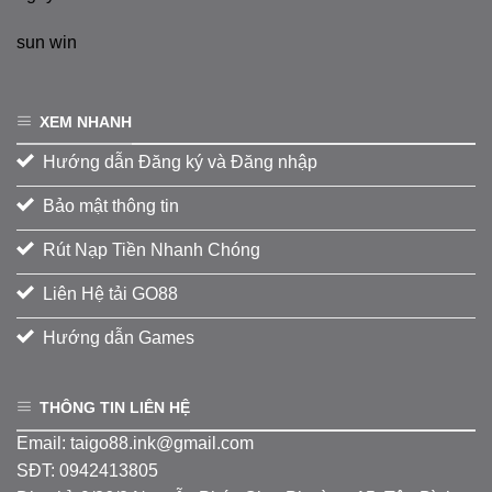
sun win
XEM NHANH
Hướng dẫn Đăng ký và Đăng nhập
Bảo mật thông tin
Rút Nạp Tiền Nhanh Chóng
Liên Hệ tải GO88
Hướng dẫn Games
THÔNG TIN LIÊN HỆ
Email:
taigo88.ink@gmail.com
SĐT: 0942413805