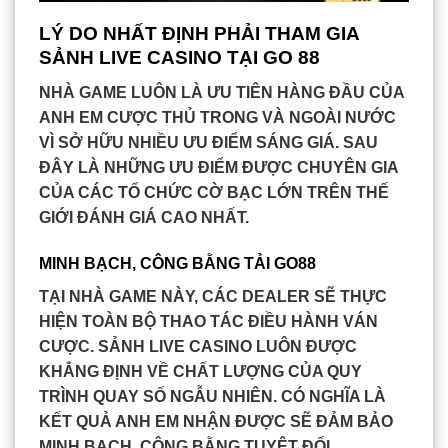
LÝ DO NHẤT ĐỊNH PHẢI THAM GIA
SẢNH LIVE CASINO TẠI GO 88
NHÀ GAME LUÔN LÀ ƯU TIÊN HÀNG ĐẦU CỦA
ANH EM CƯỢC THỦ TRONG VÀ NGOÀI NƯỚC
VÌ SỞ HỮU NHIỀU ƯU ĐIỂM SÁNG GIÁ. SAU
ĐÂY LÀ NHỮNG ƯU ĐIỂM ĐƯỢC CHUYÊN GIA
CỦA CÁC TỔ CHỨC CỜ BẠC LỚN TRÊN THẾ
GIỚI ĐÁNH GIÁ CAO NHẤT.
MINH BẠCH, CÔNG BẰNG TẢI GO88
TẠI NHÀ GAME NÀY, CÁC DEALER SẼ THỰC
HIỆN TOÀN BỘ THAO TÁC ĐIỀU HÀNH VÁN
CƯỢC. SẢNH LIVE CASINO LUÔN ĐƯỢC
KHẲNG ĐỊNH VỀ CHẤT LƯỢNG CỦA QUY
TRÌNH QUAY SỐ NGẪU NHIÊN. CÓ NGHĨA LÀ
KẾT QUẢ ANH EM NHẬN ĐƯỢC SẼ ĐẢM BẢO
MINH BẠCH, CÔNG BẰNG TUYỆT ĐỐI.