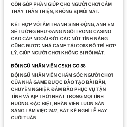
CÒN GÓP PHẦN GIÚP CHO NGƯỜI CHƠI CẢM
THẤY THÂN THIỆN, KHÔNG BỊ MỎI MẮT.
KẾT HỢP VỚI ÂM THANH SINH ĐỘNG, ANH EM
SẼ TƯỞNG NHƯ ĐANG NGỒI TRONG CASINO
CAO CẤP NGOÀI ĐỜI. CÁC NÚT TÍNH NĂNG
CŨNG ĐƯỢC NHÀ GAME
TẢI GO88
BỐ TRÍ HỢP
LÝ, GIÚP NGƯỜI CHƠI KHÔNG BỊ RỐI MẮT.
ĐỘI NGŨ NHÂN VIÊN CSKH GO 88
ĐỘI NGŨ NHÂN VIÊN CHĂM SÓC NGƯỜI CHƠI
CỦA NHÀ GAME ĐƯỢC ĐÀO TẠO BÀI BẢN,
CHUYÊN NGHIỆP. ĐẢM BẢO PHỤC VỤ TẬN
TÌNH VÀ KỊP THỜI NHẤT TRONG MỌI TÌNH
HUỐNG. ĐẶC BIỆT, NHÂN VIÊN LUÔN SẴN
SÀNG LÀM VIỆC 24/7, BẤT KỂ NGHỈ LỄ HAY
CUỐI TUẦN.