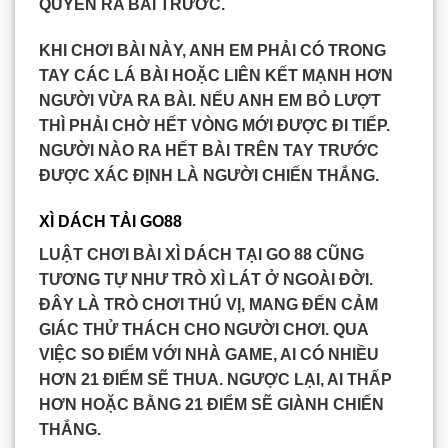
QUYỀN RA BÀI TRƯỚC.
KHI CHƠI BÀI NÀY, ANH EM PHẢI CÓ TRONG
TAY CÁC LÁ BÀI HOẶC LIÊN KẾT MẠNH HƠN
NGƯỜI VỪA RA BÀI. NẾU ANH EM BỎ LƯỢT
THÌ PHẢI CHỜ HẾT VÒNG MỚI ĐƯỢC ĐI TIẾP.
NGƯỜI NÀO RA HẾT BÀI TRÊN TAY TRƯỚC
ĐƯỢC XÁC ĐỊNH LÀ NGƯỜI CHIẾN THẮNG.
XÌ DÁCH TẢI GO88
LUẬT CHƠI BÀI XÌ DÁCH TẠI
GO 88
CŨNG
TƯƠNG TỰ NHƯ TRÒ XÌ LÁT Ở NGOÀI ĐỜI.
ĐÂY LÀ TRÒ CHƠI THÚ VỊ, MANG ĐẾN CẢM
GIÁC THỬ THÁCH CHO NGƯỜI CHƠI. QUA
VIỆC SO ĐIỂM VỚI NHÀ GAME, AI CÓ NHIỀU
HƠN 21 ĐIỂM SẼ THUA. NGƯỢC LẠI, AI THẤP
HƠN HOẶC BẰNG 21 ĐIỂM SẼ GIÀNH CHIẾN
THẮNG.