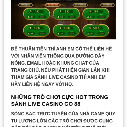
ĐỂ THUẬN TIỆN THÌ ANH EM CÓ THỂ LIÊN HỆ
VỚI NHÂN VIÊN THÔNG QUA ĐƯỜNG DÂY
NÓNG, EMAIL HOẶC KHUNG CHAT CỦA
TRANG CHỦ. NẾU PHÁT HIỆN GIAN LẬN KHI
THAM GIA SẢNH LIVE CASINO THÌ ANH EM
HÃY LIÊN HỆ NGAY VỚI HỌ.
NHỮNG TRÒ CHƠI CỰC HOT TRONG
SẢNH LIVE CASINO GO 88
SÒNG BẠC TRỰC TUYẾN CỦA NHÀ GAME QUY
TỤ LƯỢNG LỚN CÁC TRÒ CHƠI ĐƯỢC CUNG