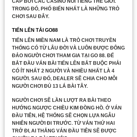
CẤP BỞI CÁC CASINO NỔI TIẾNG THẾ GIỚI.
TRONG ĐÓ, PHỔ BIẾN NHẤT LÀ NHỮNG TRÒ
CHƠI SAU ĐÂY.
TIẾN LÊN TẢI GO88
TIẾN LÊN MIỀN NAM LÀ TRÒ CHƠI TRUYỀN
THỐNG CÓ TỪ LÂU ĐỜI VÀ LUÔN ĐƯỢC ĐÔNG
ĐẢO NGƯỜI CHƠI THAM GIA TẠI
GO 88
. ĐỂ
BẮT ĐẦU VÁN BÀI TIẾN LÊN BẮT BUỘC PHẢI
CÓ ÍT NHẤT 2 NGƯỜI VÀ NHIỀU NHẤT LÀ 4
NGƯỜI. SAU ĐÓ, DEALER SẼ CHIA CHO MỖI
NGƯỜI CHƠI ĐỦ 13 LÁ BÀI TÂY.
NGƯỜI CHƠI SẼ LẦN LƯỢT RA BÀI THEO
HƯỚNG NGƯỢC CHIỀU KIM ĐỒNG HỒ. Ở VÁN
ĐẦU TIÊN, HỆ THỐNG SẼ CHỌN LỰA NGẪU
NHIÊN NGƯỜI ĐI TRƯỚC. TỪ VÁN THỨ HAI
TRỞ ĐI, AI THẮNG VÁN ĐẦU TIÊN SẼ ĐƯỢC