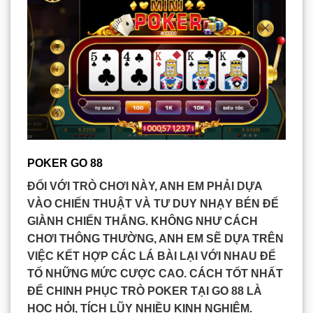
POKER GO 88
ĐỐI VỚI TRÒ CHƠI NÀY, ANH EM PHẢI DỰA
VÀO CHIẾN THUẬT VÀ TƯ DUY NHẠY BÉN ĐỂ
GIÀNH CHIẾN THẮNG. KHÔNG NHƯ CÁCH
CHƠI THÔNG THƯỜNG, ANH EM SẼ DỰA TRÊN
VIỆC KẾT HỢP CÁC LÁ BÀI LẠI VỚI NHAU ĐỂ
TỐ NHỮNG MỨC CƯỢC CAO. CÁCH TỐT NHẤT
ĐỂ CHINH PHỤC TRÒ POKER TẠI
GO 88
LÀ
HỌC HỎI, TÍCH LŨY NHIỀU KINH NGHIỆM.