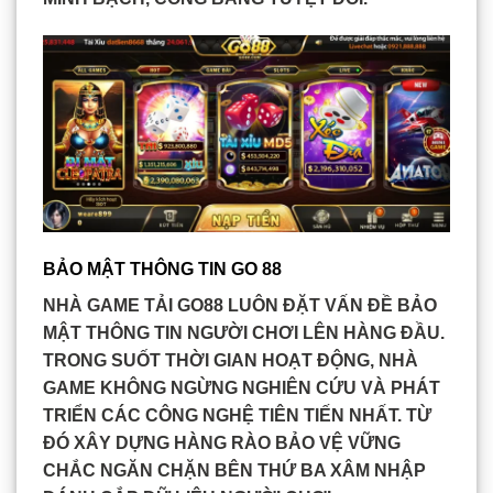
BẢO MẬT THÔNG TIN GO 88
NHÀ GAME
TẢI GO88
LUÔN ĐẶT VẤN ĐỀ BẢO
MẬT THÔNG TIN NGƯỜI CHƠI LÊN HÀNG ĐẦU.
TRONG SUỐT THỜI GIAN HOẠT ĐỘNG, NHÀ
GAME KHÔNG NGỪNG NGHIÊN CỨU VÀ PHÁT
TRIỂN CÁC CÔNG NGHỆ TIÊN TIẾN NHẤT. TỪ
ĐÓ XÂY DỰNG HÀNG RÀO BẢO VỆ VỮNG
CHẮC NGĂN CHẶN BÊN THỨ BA XÂM NHẬP