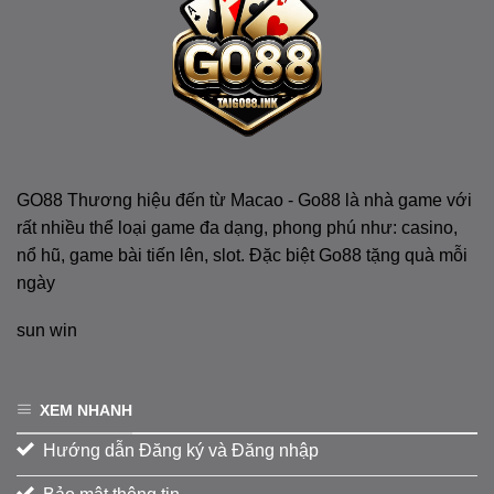
GO88 Thương hiệu đến từ Macao - Go88 là nhà game với
rất nhiều thể loại game đa dạng, phong phú như: casino,
nổ hũ, game bài tiến lên, slot. Đặc biệt Go88 tặng quà mỗi
ngày
sun win
XEM NHANH
Hướng dẫn Đăng ký và Đăng nhập