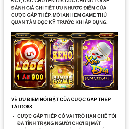
ĐÂY, CÁC CHUYÊN GIA CỦA CHÚNG TÔI SẼ
ĐÁNH GIÁ CHI TIẾT ƯU NHƯỢC ĐIỂM CỦA
CƯỢC GẤP THẾP. MỜI ANH EM GAME THỦ
QUAN TÂM ĐỌC KỸ TRƯỚC KHI ÁP DỤNG.
VỀ ƯU ĐIỂM NỔI BẬT CỦA CƯỢC GẤP THẾP
TẢI GO88
CƯỢC GẤP THẾP CÓ VAI TRÒ HẠN CHẾ TỐI
ĐA TÌNH TRẠNG NGƯỜI CHƠI BỊ MẤT