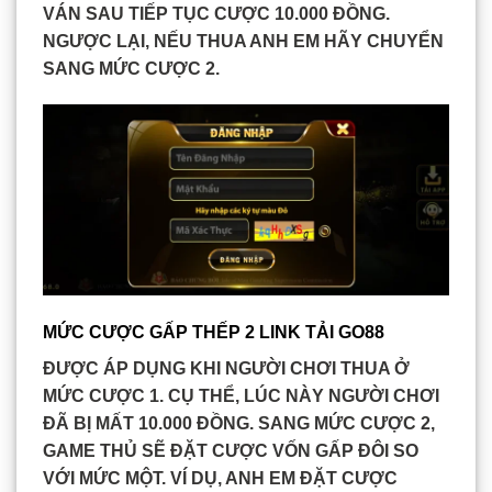
VÁN SAU TIẾP TỤC CƯỢC 10.000 ĐỒNG.
NGƯỢC LẠI, NẾU THUA ANH EM HÃY CHUYỂN
SANG MỨC CƯỢC 2.
MỨC CƯỢC GẤP THẾP 2 LINK TẢI GO88
ĐƯỢC ÁP DỤNG KHI NGƯỜI CHƠI THUA Ở
MỨC CƯỢC 1. CỤ THỂ, LÚC NÀY NGƯỜI CHƠI
ĐÃ BỊ MẤT 10.000 ĐỒNG. SANG MỨC CƯỢC 2,
GAME THỦ SẼ ĐẶT CƯỢC VỐN GẤP ĐÔI SO
VỚI MỨC MỘT. VÍ DỤ, ANH EM ĐẶT CƯỢC