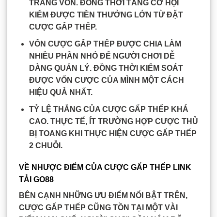
TRẮNG VỐN. ĐỒNG THỜI TĂNG CƠ HỘI
KIẾM ĐƯỢC TIỀN THƯỞNG LỚN TỪ ĐẶT
CƯỢC GẤP THẾP.
VỐN CƯỢC GẤP THẾP ĐƯỢC CHIA LÀM
NHIỀU PHẦN NHỎ ĐỂ NGƯỜI CHƠI DỄ
DÀNG QUẢN LÝ. ĐỒNG THỜI KIỂM SOÁT
ĐƯỢC VỐN CƯỢC CỦA MÌNH MỘT CÁCH
HIỆU QUẢ NHẤT.
TỶ LỆ THẮNG CỦA CƯỢC GẤP THẾP KHÁ
CAO. THỰC TẾ, ÍT TRƯỜNG HỢP CƯỢC THỦ
BỊ TOANG KHI THỰC HIỆN CƯỢC GẤP THẾP
2 CHUỖI.
VỀ NHƯỢC ĐIỂM CỦA CƯỢC GẤP THẾP LINK
TẢI GO88
BÊN CẠNH NHỮNG ƯU ĐIỂM NỔI BẬT TRÊN,
CƯỢC GẤP THẾP CŨNG TỒN TẠI MỘT VÀI