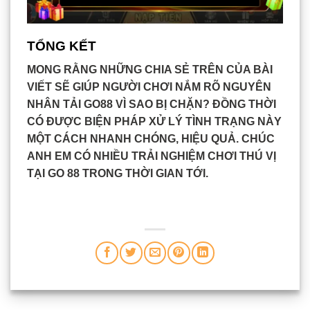
TỔNG KẾT
MONG RẰNG NHỮNG CHIA SẺ TRÊN CỦA BÀI
VIẾT SẼ GIÚP NGƯỜI CHƠI NẮM RÕ NGUYÊN
NHÂN
TẢI GO88
VÌ SAO BỊ CHẶN? ĐỒNG THỜI
CÓ ĐƯỢC BIỆN PHÁP XỬ LÝ TÌNH TRẠNG NÀY
MỘT CÁCH NHANH CHÓNG, HIỆU QUẢ. CHÚC
ANH EM CÓ NHIỀU TRẢI NGHIỆM CHƠI THÚ VỊ
TẠI
GO 88
TRONG THỜI GIAN TỚI.