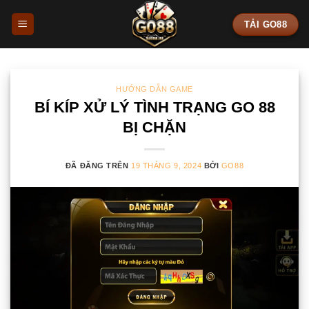
Chuyển
TẢI GO88
đến
nội
dung
HƯỚNG DẪN GAME
BÍ KÍP XỬ LÝ TÌNH TRẠNG GO 88
BỊ CHẶN
ĐÃ ĐĂNG TRÊN
19 THÁNG 9, 2024
BỞI
GO88