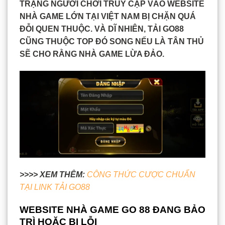
TRẠNG NGƯỜI CHƠI TRUY CẬP VÀO WEBSITE
NHÀ GAME LỚN TẠI VIỆT NAM BỊ CHẶN QUÁ
ĐỖI QUEN THUỘC. VÀ DĨ NHIÊN,
TẢI GO88
CŨNG THUỘC TOP ĐÓ SONG NẾU LÀ TÂN THỦ
SẼ CHO RẰNG NHÀ GAME LỪA ĐẢO.
>>>> XEM THÊM:
CÔNG THỨC CƯỢC CHUẨN
TẠI LINK TẢI GO88
WEBSITE NHÀ GAME GO 88 ĐANG BẢO
TRÌ HOẶC BỊ LỖI