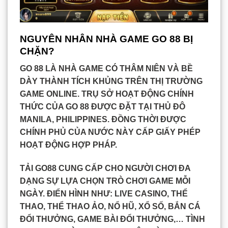
NGUYÊN NHÂN NHÀ GAME GO 88 BỊ
CHẶN?
GO 88
LÀ NHÀ GAME CÓ THÂM NIÊN VÀ BỀ
DÀY THÀNH TÍCH KHỦNG TRÊN THỊ TRƯỜNG
GAME ONLINE. TRỤ SỞ HOẠT ĐỘNG CHÍNH
THỨC CỦA GO 88 ĐƯỢC ĐẶT TẠI THỦ ĐÔ
MANILA, PHILIPPINES. ĐỒNG THỜI ĐƯỢC
CHÍNH PHỦ CỦA NƯỚC NÀY CẤP GIẤY PHÉP
HOẠT ĐỘNG HỢP PHÁP.
TẢI GO88
CUNG CẤP CHO NGƯỜI CHƠI ĐA
DẠNG SỰ LỰA CHỌN TRÒ CHƠI GAME MỖI
NGÀY. ĐIỂN HÌNH NHƯ: LIVE CASINO, THỂ
THAO, THỂ THAO ẢO, NỔ HŨ, XỔ SỐ, BẮN CÁ
ĐỔI THƯỞNG, GAME BÀI ĐỔI THƯỞNG,… TÌNH