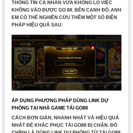
THÔNG TIN CÁ NHÂN VỪA KHÔNG LO VIỆC
KHÔNG VÀO ĐƯỢC
GO 88
. BÊN CẠNH ĐÓ, ANH
EM CÓ THỂ NGHIÊN CỨU THÊM MỘT SỐ BIỆN
PHÁP HIỆU QUẢ SAU:
ÁP DỤNG PHƯƠNG PHÁP DÙNG LINK DỰ
PHÒNG TẠI NHÀ GAME TẢI GO88
CÁCH ĐƠN GIẢN, NHANH NHẤT VÀ HIỆU QUẢ
NHẤT ĐỂ KHẮC PHỤC
TẢI GO88
BỊ CHẶN. ĐÓ
CHÍNH LÀ DÙNG LINK DỰ PHÒNG TỪ
TẢI GO88