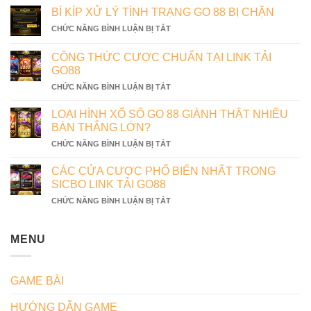
GAME
BÍ KÍP XỬ LÝ TÌNH TRẠNG GO 88 BỊ CHẶN
SLOT
Ở
CHỨC NĂNG BÌNH LUẬN BỊ TẮT
ĂN
BÍ
KHÁCH
KÍP
NHẤT
CÔNG THỨC CƯỢC CHUẨN TẠI LINK TẢI
XỬ
TẢI
GO88
LÝ
GO88
Ở
CHỨC NĂNG BÌNH LUẬN BỊ TẮT
TÌNH
CÔNG
TRẠNG
THỨC
GO
LOẠI HÌNH XỔ SỐ GO 88 GIÀNH THẬT NHIỀU
CƯỢC
88
BÀN THẮNG LỚN?
CHUẨN
BỊ
Ở
CHỨC NĂNG BÌNH LUẬN BỊ TẮT
TẠI
CHẶN
LOẠI
LINK
HÌNH
TẢI
CÁC CỬA CƯỢC PHỔ BIẾN NHẤT TRONG
XỔ
GO88
SICBO LINK TẢI GO88
SỐ
Ở
CHỨC NĂNG BÌNH LUẬN BỊ TẮT
GO
CÁC
88
CỬA
GIÀNH
CƯỢC
MENU
THẬT
PHỔ
NHIỀU
BIẾN
BÀN
NHẤT
THẮNG
GAME BÀI
TRONG
LỚN?
SICBO
HƯỚNG DẪN GAME
LINK