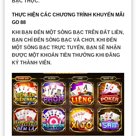
BẠC THỰC.
THỰC HIỆN CÁC CHƯƠNG TRÌNH KHUYẾN MÃI
GO 88
KHI BẠN ĐẾN MỘT SÒNG BẠC TRÊN ĐẤT LIỀN,
BẠN CHỈ ĐẾN SÒNG BẠC VÀ CHƠI. KHI ĐẾN
MỘT SÒNG BẠC TRỰC TUYẾN, BẠN SẼ NHẬN
ĐƯỢC MỘT KHOẢN TIỀN THƯỞNG KHI ĐĂNG
KÝ THÀNH VIÊN.