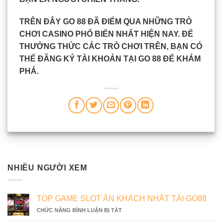
TRÊN ĐÂY
GO 88
ĐÃ ĐIỂM QUA NHỮNG TRÒ
CHƠI CASINO PHỔ BIẾN NHẤT HIỆN NAY. ĐỂ
THƯỞNG THỨC CÁC TRÒ CHƠI TRÊN, BẠN CÓ
THỂ ĐĂNG KÝ TÀI KHOẢN TẠI
GO 88
ĐỂ KHÁM
PHÁ.
NHIỀU NGƯỜI XEM
TOP GAME SLOT ĂN KHÁCH NHẤT TẢI GO88
Ở
CHỨC NĂNG BÌNH LUẬN BỊ TẮT
TOP