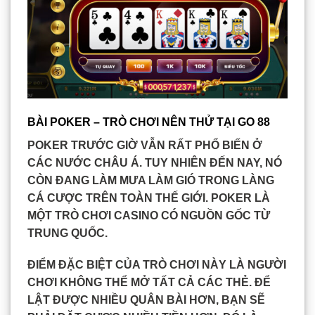
BÀI POKER – TRÒ CHƠI NÊN THỬ TẠI GO 88
POKER TRƯỚC GIỜ VẪN RẤT PHỔ BIẾN Ở
CÁC NƯỚC CHÂU Á. TUY NHIÊN ĐẾN NAY, NÓ
CÒN ĐANG LÀM MƯA LÀM GIÓ TRONG LÀNG
CÁ CƯỢC TRÊN TOÀN THẾ GIỚI. POKER LÀ
MỘT TRÒ CHƠI CASINO CÓ NGUỒN GỐC TỪ
TRUNG QUỐC.
ĐIỂM ĐẶC BIỆT CỦA TRÒ CHƠI NÀY LÀ NGƯỜI
CHƠI KHÔNG THỂ MỞ TẤT CẢ CÁC THẺ. ĐỂ
LẬT ĐƯỢC NHIỀU QUÂN BÀI HƠN, BẠN SẼ