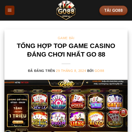
Chuyển
TẢI GO88
đến
nội
dung
GAME BÀI
TỔNG HỢP TOP GAME CASINO
ĐÁNG CHƠI NHẤT GO 88
ĐÃ ĐĂNG TRÊN
29 THÁNG 8, 2024
BỞI
GO88