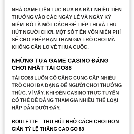
NHÀ GAME LIÊN TỤC ĐƯA RA RẤT NHIỀU TIỀN
THƯỞNG VÀO CÁC NGÀY LỄ VÀ NGÀY KỶ
NIỆM. ĐÓ LÀ MỘT CÁCH ĐỂ TIẾP THỊ VÀ THU
HÚT NGƯỜI CHƠI. MỘT SỐ TIỀN VỐN MIỄN PHÍ
SẼ CHO PHÉP BẠN THAM GIA TRÒ CHƠI MÀ
KHÔNG CẦN LO VỀ THUA CUỘC.
NHỮNG TỰA GAME CASINO ĐÁNG
CHƠI NHẤT TẢI GO88
TẢI GO88
LUÔN CỐ GẮNG CUNG CẤP NHIỀU
TRÒ CHƠI ĐA DẠNG ĐỂ NGƯỜI CHƠI THƯỞNG
THỨC. VÌ VẬY, KHI ĐẾN CASINO TRỰC TUYẾN
CÓ THỂ DỄ DÀNG THAM GIA NHIỀU THỂ LOẠI
HẤP DẪN DƯỚI ĐÂY.
ROULETTE – THU HÚT NHỜ CÁCH CHƠI ĐƠN
GIẢN TỶ LỆ THẮNG CAO GO 88