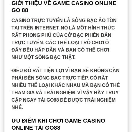
GIỚI THIỆU VỀ GAME CASINO ONLINE
GO 88
CASINO TRỰC TUYẾN LÀ SÒNG BẠC ẢO TỒN
TẠI TRÊN INTERNET. NÓ LÀ MỘT HÌNH THỨC
RẤT PHONG PHÚ CỦA CỜ BẠC PHIÊN BẢN
TRỰC TUYẾN. CÁC THỂ LOẠI TRÒ CHƠI Ở
ĐÂY ĐỀU HẤP DẪN VÀ BẠN CÓ THỂ CHƠI
NHƯ MỘT SÒNG BẠC THẬT.
ĐIỀU ĐÓ RẤT TIỆN LỢI VÌ BẠN SẼ KHÔNG CẦN
PHẢI ĐẾN SÒNG BẠC TRỰC TIẾP. CÓ RẤT
NHIỀU THỂ LOẠI KHÁC NHAU MÀ BẠN CÓ THỂ
THAM GIA VÀ TRẢI NGHIỆM. VÌ VẬY HÃY TRUY
CẬP NGAY
TẢI GO88
ĐỂ ĐƯỢC TRẢI NGHIỆM
NHÉ.
ƯU ĐIỂM KHI CHƠI GAME CASINO
ONLINE TẢI GO88