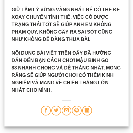
GIỮ TÂM LÝ VỮNG VÀNG NHẤT ĐỂ CÓ THỂ ĐỂ
XOAY CHUYỂN TÌNH THẾ. VIỆC CÓ ĐƯỢC
TRẠNG THÁI TỐT SẼ GIÚP ANH EM KHÔNG
PHẠM QUY, KHÔNG GÂY RA SAI SÓT CŨNG
NHƯ KHÔNG DỄ DÀNG THUA BÀI.
NỘI DUNG BÀI VIẾT TRÊN ĐÂY ĐÃ HƯỚNG
DẪN ĐẾN BẠN CÁCH CHƠI
MẬU BINH GO
88
NHANH CHÓNG VÀ DỄ THẮNG NHẤT. MONG
RẰNG SẼ GIÚP NGƯỜI CHƠI CÓ THÊM KINH
NGHIỆM VÀ MANG VỀ CHIẾN THẮNG LỚN
NHẤT CHO MÌNH.