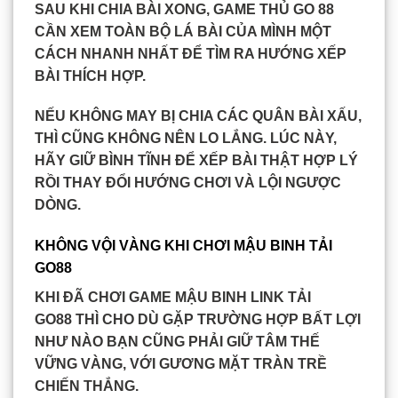
SAU KHI CHIA BÀI XONG, GAME THỦ GO 88
CẦN XEM TOÀN BỘ LÁ BÀI CỦA MÌNH MỘT
CÁCH NHANH NHẤT ĐỂ TÌM RA HƯỚNG XẾP
BÀI THÍCH HỢP.
NẾU KHÔNG MAY BỊ CHIA CÁC QUÂN BÀI XẤU,
THÌ CŨNG KHÔNG NÊN LO LẮNG. LÚC NÀY,
HÃY GIỮ BÌNH TĨNH ĐỂ XẾP BÀI THẬT HỢP LÝ
RỒI THAY ĐỔI HƯỚNG CHƠI VÀ LỘI NGƯỢC
DÒNG.
KHÔNG VỘI VÀNG KHI CHƠI MẬU BINH TẢI
GO88
KHI ĐÃ CHƠI GAME
MẬU BINH LINK TẢI
GO88
THÌ CHO DÙ GẶP TRƯỜNG HỢP BẤT LỢI
NHƯ NÀO BẠN CŨNG PHẢI GIỮ TÂM THẾ
VỮNG VÀNG, VỚI GƯƠNG MẶT TRÀN TRỀ
CHIẾN THẮNG.