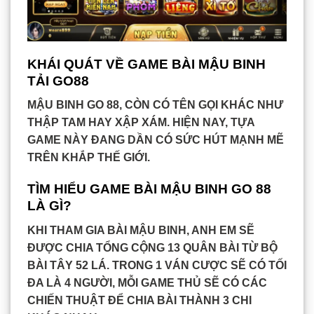
KHÁI QUÁT VỀ GAME BÀI MẬU BINH
TẢI GO88
MẬU BINH GO 88
, CÒN CÓ TÊN GỌI KHÁC NHƯ
THẬP TAM HAY XẬP XÁM. HIỆN NAY, TỰA
GAME NÀY ĐANG DẦN CÓ SỨC HÚT MẠNH MẼ
TRÊN KHẮP THẾ GIỚI.
TÌM HIỂU GAME BÀI MẬU BINH GO 88
LÀ GÌ?
KHI THAM GIA BÀI MẬU BINH, ANH EM SẼ
ĐƯỢC CHIA TỔNG CỘNG 13 QUÂN BÀI TỪ BỘ
BÀI TÂY 52 LÁ. TRONG 1 VÁN CƯỢC SẼ CÓ TỐI
ĐA LÀ 4 NGƯỜI, MỖI GAME THỦ SẼ CÓ CÁC
CHIẾN THUẬT ĐỂ CHIA BÀI THÀNH 3 CHI