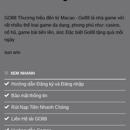
GO88 Thương hiệu đến từ Macao - Go88 là nhà game với
rất nhiều thể loại game đa dạng, phong phú như: casino,
nổ hũ, game bài tiến lên, slot. Đặc biệt Go88 tặng quà mỗi
ngày
sun win
XEM NHANH
Hướng dẫn Đăng ký và Đăng nhập
Bảo mật thông tin
Rút Nạp Tiền Nhanh Chóng
Liên Hệ tải GO88