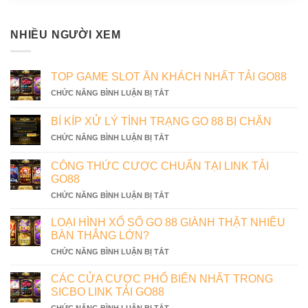
NHIỀU NGƯỜI XEM
TOP GAME SLOT ĂN KHÁCH NHẤT TẢI GO88
Ở
CHỨC NĂNG BÌNH LUẬN BỊ TẮT
TOP
GAME
BÍ KÍP XỬ LÝ TÌNH TRẠNG GO 88 BỊ CHẶN
SLOT
Ở
CHỨC NĂNG BÌNH LUẬN BỊ TẮT
ĂN
BÍ
KHÁCH
KÍP
NHẤT
CÔNG THỨC CƯỢC CHUẨN TẠI LINK TẢI
XỬ
TẢI
GO88
LÝ
GO88
Ở
CHỨC NĂNG BÌNH LUẬN BỊ TẮT
TÌNH
CÔNG
TRẠNG
THỨC
GO
LOẠI HÌNH XỔ SỐ GO 88 GIÀNH THẬT NHIỀU
CƯỢC
88
BÀN THẮNG LỚN?
CHUẨN
BỊ
Ở
CHỨC NĂNG BÌNH LUẬN BỊ TẮT
TẠI
CHẶN
LOẠI
LINK
HÌNH
TẢI
CÁC CỬA CƯỢC PHỔ BIẾN NHẤT TRONG
XỔ
GO88
SICBO LINK TẢI GO88
SỐ
Ở