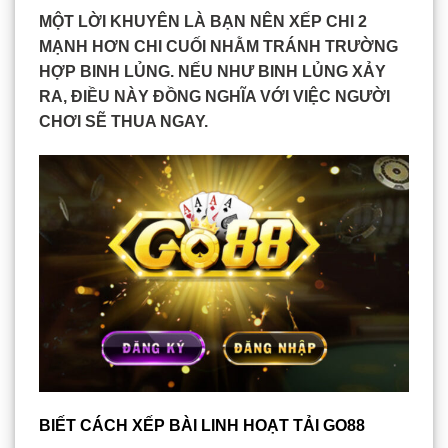
MỘT LỜI KHUYÊN LÀ BẠN NÊN XẾP CHI 2
MẠNH HƠN CHI CUỐI NHẰM TRÁNH TRƯỜNG
HỢP BINH LỦNG. NẾU NHƯ BINH LỦNG XẢY
RA, ĐIỀU NÀY ĐỒNG NGHĨA VỚI VIỆC NGƯỜI
CHƠI SẼ THUA NGAY.
BIẾT CÁCH XẾP BÀI LINH HOẠT TẢI GO88