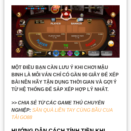
MỘT ĐIỀU BẠN CẦN LƯU Ý KHI CHƠI MẬU
BINH LÀ MỖI VÁN CHỈ CÓ GẦN 90 GIÂY ĐỂ XẾP
BÀI NÊN HÃY TẬN DỤNG THỜI GIAN VÀ GỢI Ý
TỪ HỆ THỐNG ĐỂ SẮP XẾP HỢP LÝ NHẤT.
>> CHIA SẺ TỪ CÁC GAME THỦ CHUYÊN
NGHIỆP:
SĂN QUÀ LIỀN TAY CÙNG BẦU CUA
TẢI GO88
HƯỚNG DẪN CÁCH TÍNH TIỀN KHI