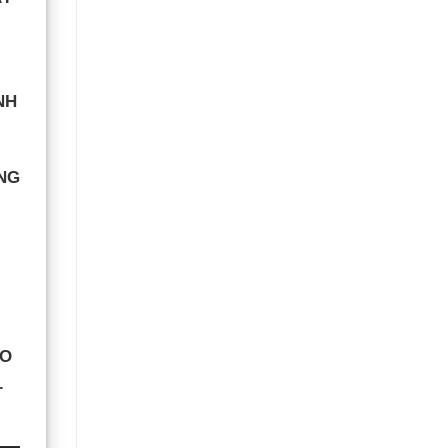
NH
NG
AO
.