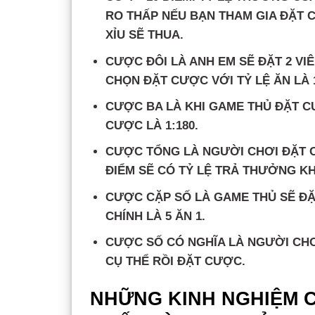
RO THẤP NẾU BẠN THAM GIA ĐẶT CƯ
XỈU SẼ THUA.
CƯỢC ĐÔI LÀ ANH EM SẼ ĐẶT 2 VIÊ
CHỌN ĐẶT CƯỢC VỚI TỶ LỆ ĂN LÀ 1
CƯỢC BA LÀ KHI GAME THỦ ĐẶT CƯ
CƯỢC LÀ 1:180.
CƯỢC TỔNG LÀ NGƯỜI CHƠI ĐẶT C
ĐIỂM SẼ CÓ TỶ LỆ TRẢ THƯỞNG K
CƯỢC CẶP SỐ LÀ GAME THỦ SẼ ĐẶ
CHÍNH LÀ 5 ĂN 1.
CƯỢC SỐ CÓ NGHĨA LÀ NGƯỜI CHƠ
CỤ THỂ RỒI ĐẶT CƯỢC.
NHỮNG KINH NGHIỆM C