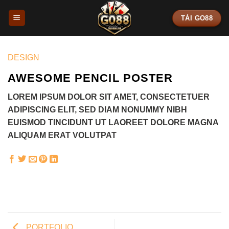
Chuyển
TẢI GO88
đến
nội
dung
DESIGN
AWESOME PENCIL POSTER
LOREM IPSUM DOLOR SIT AMET, CONSECTETUER
ADIPISCING ELIT, SED DIAM NONUMMY NIBH
EUISMOD TINCIDUNT UT LAOREET DOLORE MAGNA
ALIQUAM ERAT VOLUTPAT
PORTFOLIO