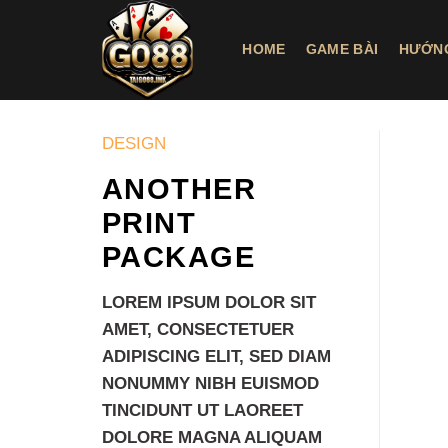
Chuyển
đến
HOME
GAME BÀI
HƯỚN
nội
dung
DESIGN
ANOTHER
PRINT
PACKAGE
LOREM IPSUM DOLOR SIT
AMET, CONSECTETUER
ADIPISCING ELIT, SED DIAM
NONUMMY NIBH EUISMOD
TINCIDUNT UT LAOREET
DOLORE MAGNA ALIQUAM