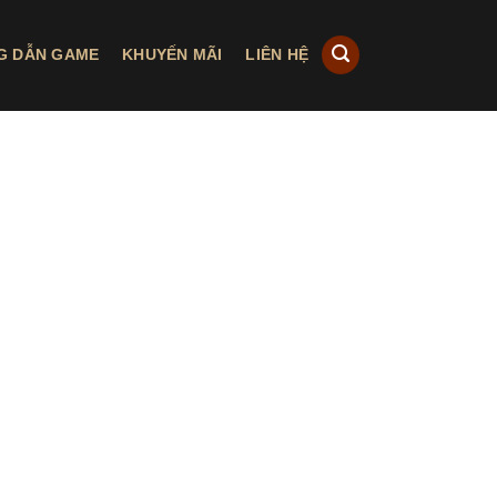
G DẪN GAME
KHUYẾN MÃI
LIÊN HỆ