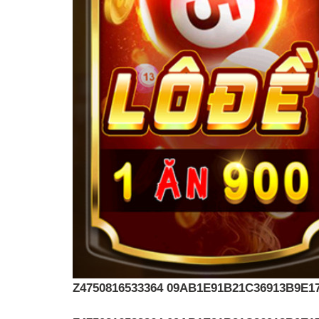
Z4750816533364 09AB1E91B21C36913B9E