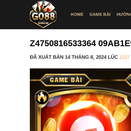
Chuyển
đến
HOME
GAME BÀI
HƯỚN
nội
dung
Z4750816533364 09AB1
ĐÃ XUẤT BẢN
14 THÁNG 8, 2024
LÚC
1107