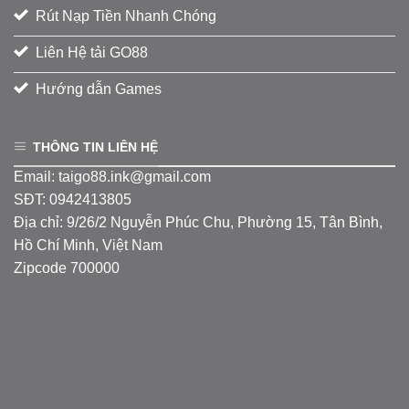
Rút Nạp Tiền Nhanh Chóng
Liên Hệ tải GO88
Hướng dẫn Games
THÔNG TIN LIÊN HỆ
Email:
taigo88.ink@gmail.com
SĐT: 0942413805
Địa chỉ: 9/26/2 Nguyễn Phúc Chu, Phường 15, Tân Bình,
Hồ Chí Minh, Việt Nam
Zipcode 700000