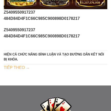
Z5409550917237
484D84D4F1C66C985C900898D0178217
Z5409550917237
484D84D4F1C66C985C900898D0178217
HIỆN CẢ CHỨC NĂNG BÌNH LUẬN VÀ TẠO ĐƯỜNG DẪN KẾT NỐI
BỊ KHÓA.
TIẾP THEO
→