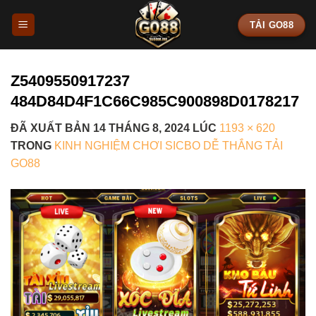
Chuyển
TẢI GO88
đến
nội
dung
Z5409550917237
484D84D4F1C66C985C900898D0178217
ĐÃ XUẤT BẢN
14 THÁNG 8, 2024
LÚC
1193 × 620
TRONG
KINH NGHIỆM CHƠI SICBO DỄ THẮNG TẢI
GO88