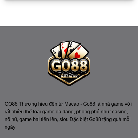
GO88 Thương hiệu đến từ Macao - Go88 là nhà game với
rất nhiều thể loại game đa dạng, phong phú như: casino,
nổ hũ, game bài tiến lên, slot. Đặc biệt Go88 tặng quà mỗi
ngày