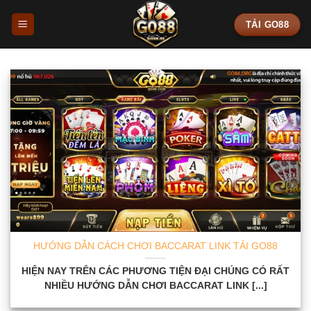
Chuyển
TẢI GO88
đến
nội
dung
HƯỚNG DẪN CÁCH CHƠI BACCARAT LINK TẢI GO88
HIỆN NAY TRÊN CÁC PHƯƠNG TIỆN ĐẠI CHÚNG CÓ RẤT
NHIỀU HƯỚNG DẪN CHƠI BACCARAT LINK [...]