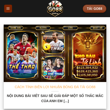
Chuyển
TẢI GO88
đến
nội
dung
CÁCH TÍNH BIÊN LỢI NHUẬN BÓNG ĐÁ TẢI GO88
NỘI DUNG BÀI VIẾT SAU SẼ GIẢI ĐÁP MỘT SỐ THẮC MẮC
CỦA ANH EM [...]